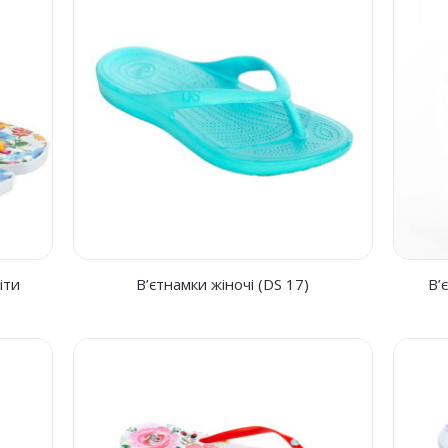
іти
В’єтнамки жіночі (DS 17)
В’