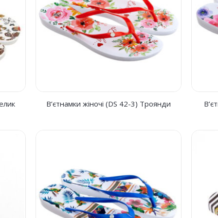
телик
В’єтнамки жіночі (DS 42-3) Троянди
В’є