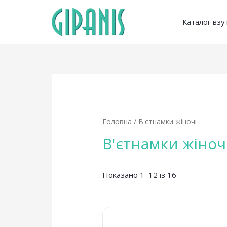
Каталог взу
Головна
/ В'єтнамки жіночі
В'єтнамки жіноч
Показано 1–12 із 16