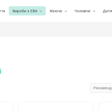
ття
Вироби з ЕВА
Жіноче
Чоловіче
Дитя
і