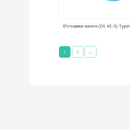
В’єтнамки жіночі (DS 43-5) Тур
1
2
→