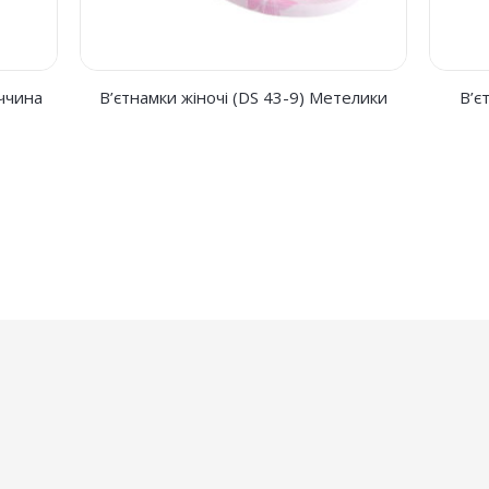
еччина
В’єтнамки жіночі (DS 43-9) Метелики
В’є