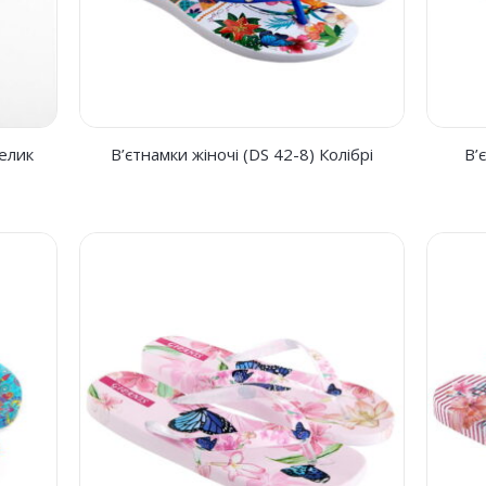
телик
В’єтнамки жіночі (DS 42-8) Колібрі
В’